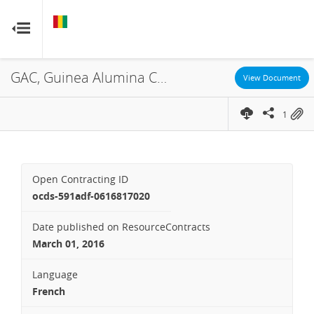
GUINEA
GUINEA
RESOURCE CONTRACTS
RESOURCE CONTRACTS
GAC, Guinea Alumina Corporation, Global Alumina, Concession, 2004
Home
View Document
1
About
FAQs
Open Contracting ID
Guides
ocds-591adf-0616817020
Date published on ResourceContracts
Glossary
March 01, 2016
Contact
Language
French