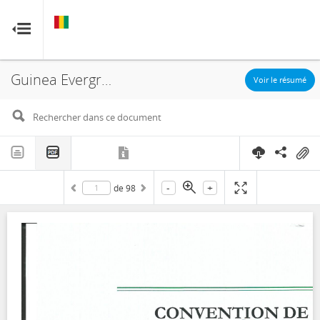
GUINÉE
GUINÉE
RESOURCE CONTRACTS
RESOURCE CONTRACTS
Guinea Evergreen Mining Intelligence SA, TBEA Co Ltd, Accord de concession Agreement, 2017
Accueil
Voir le résumé
À propos
FAQ
-
+
de
98
Guides
Glossaire
Contact