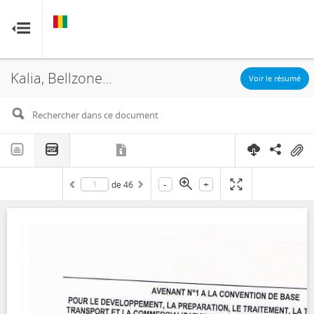
GUINÉE
GUINÉE
RESOURCE CONTRACTS
RESOURCE CONTRACTS
Kalia, Bellzone Mining, Bellzone Holdings S.A., Avenant 1, 2017
Accueil
Voir le résumé
À propos
FAQ
-
+
de
46
Guides
Glossaire
Contact