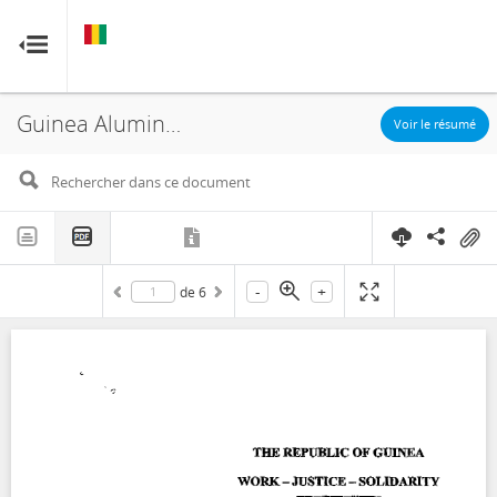
GUINÉE
GUINÉE
RESOURCE CONTRACTS
RESOURCE CONTRACTS
Guinea Alumina Corporation Ltd., Global Alumina, Concession, Amendment, 2005
Accueil
Voir le résumé
À propos
FAQ
-
+
de
6
Guides
Glossaire
Contact