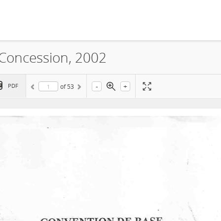
, Concession, 2002
-
+
PDF
of
53