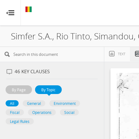
GUINEA
GUINEA
RESOURCE CONTRACTS
RESOURCE CONTRACTS
Simfer S.A., Rio Tinto, Simandou
Home
About
TEXT
FAQs
46
KEY CLAUSES
Guides
By Page
By Topic
Glossary
All
General
Environment
Fiscal
Operations
Social
Contact
Legal Rules