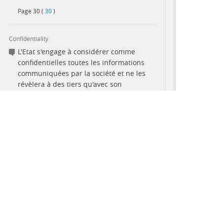
Page
30
(
30
)
Confidentiality
L'Etat s'engage à considérer comme
confidentielles toutes les informations
communiquées par la société et ne les
révèlera à des tiers qu'avec son
consentement. - Art. 32.1.3 et Art. 49
Page
35
(
35
)
This site provides summaries of contracts and their terms 
Custom duties
the summaries nor the full contracts are complete accounts o
Admission temporaire au prorata
may contain errors and differences from the original PDF f
temporis gratuit pendant les travaux
pour le matériel importé destiné aux
PARTNERS
travaux et détaillé à l'article...
more
Page
31
(
Arts. 26, 27, 28, 29
)