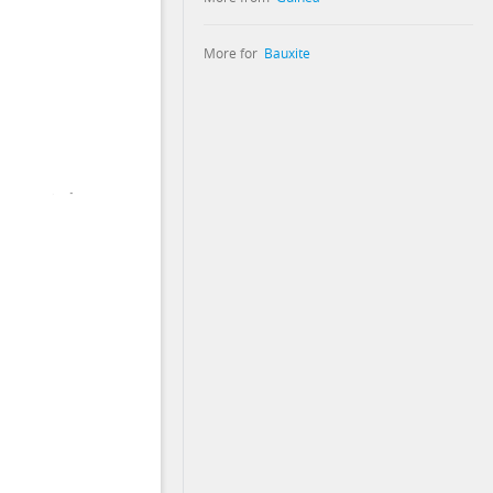
More for
Bauxite