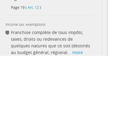
Page
19
(
Art. 12
)
Income tax: exemptions
Franchise complète de tous impôts,
taxes, droits ou redevances de
quelques natures que ce soit (destinés
au budget général, régional...
more
Page
14
(
Art. 6(D)
)
Income tax: other
This site provides summaries of contracts and their terms 
Règles sur l'amortissement prévues
the summaries nor the full contracts are complete accounts o
dans l'annexe B.
may contain errors and differences from the original PDF f
Page
14
(
Art. 6 (C )(b)
)
PARTNERS
Income tax: rate
(i) 30% des "Bénéfices Nets Taxables";
(ii) 50% de ce qui restera de ces