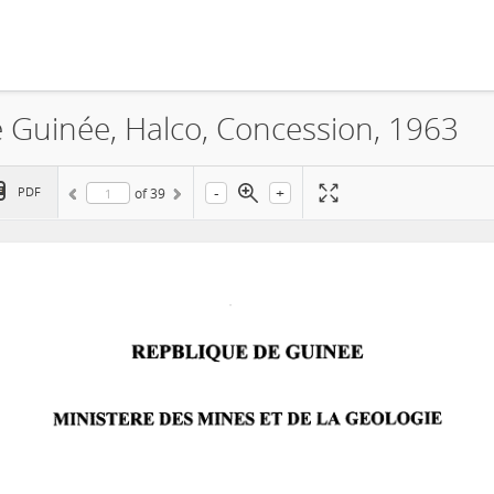
 Guinée, Halco, Concession, 1963
-
+
PDF
of
39