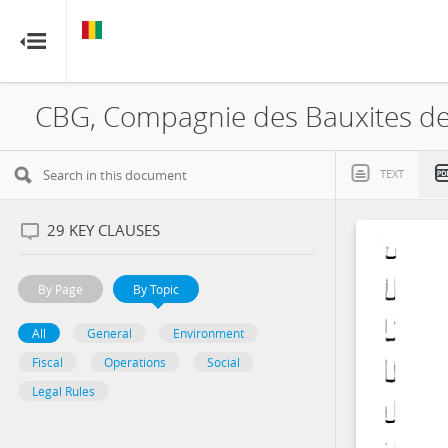
GUINEA
GUINEA
RESOURCE CONTRACTS
RESOURCE CONTRACTS
CBG, Compagnie des Bauxites de
Home
About
TEXT
FAQs
29
KEY CLAUSES
Guides
By Page
By Topic
Glossary
All
General
Environment
Fiscal
Operations
Social
Contact
Legal Rules