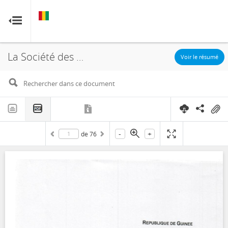
GUINÉE
GUINÉE
RESOURCE CONTRACTS
RESOURCE CONTRACTS
La Société des Bauxites de Guinée, SBG Bauxite and Alumina N.V., Concession, 2018
Accueil
Voir le résumé
À propos
FAQ
-
+
de
76
Guides
Glossaire
Contact