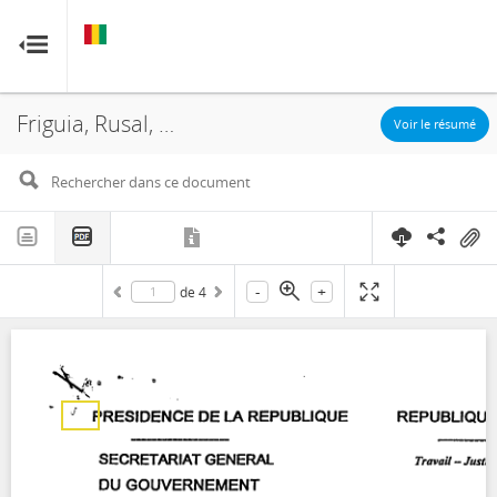
GUINÉE
GUINÉE
RESOURCE CONTRACTS
RESOURCE CONTRACTS
Friguia, Rusal, Asset Sale and Purchase Agreement, 2006
Accueil
Voir le résumé
À propos
FAQ
-
+
de
4
Guides
Glossaire
Contact