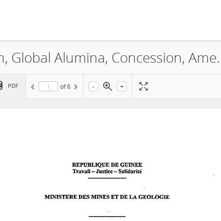
GAC, Guinea Alumina Corporation, G
-
+
PDF
of
6