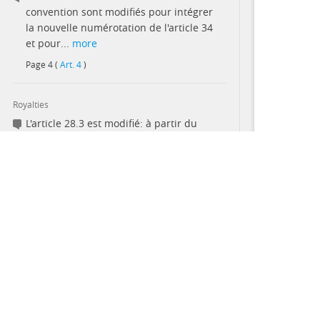
convention sont modifiés pour intégrer
la nouvelle numérotation de l'article 34
et pour...
more
Page
4
(
Art. 4
)
Royalties
L'article 28.3 est modifié: à partir du
premier exercice fiscal suivant la date
de démarrage de la production
commerciale, la...
more
This site provides summaries of contracts and their terms 
Page
4
(
Art. 5
)
the summaries nor the full contracts are complete accounts o
may contain errors and differences from the original PDF f
Signatories, company
Monsieur K.Karjian et Monsieur Bruce
PARTNERS
J. Wrobel
Page
6
(
Signatures
)