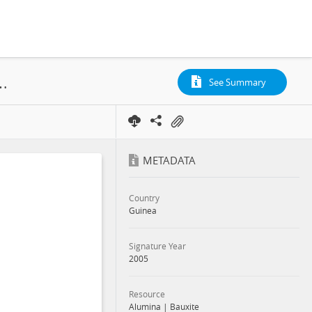
lobal Alumina, Concession, Amendment, 2005
See Summary
METADATA
Country
Guinea
Signature Year
2005
Resource
Alumina
|
Bauxite