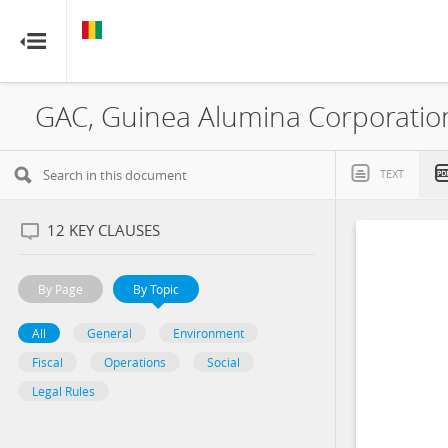
GUINEA
GUINEA
RESOURCE CONTRACTS
RESOURCE CONTRACTS
Home
About
TEXT
FAQs
12
KEY CLAUSES
Guides
By Page
By Topic
Glossary
All
General
Environment
Fiscal
Operations
Social
Contact
Legal Rules