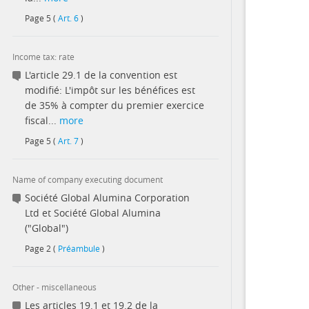
Page
5
(
Art. 6
)
Income tax: rate
L'article 29.1 de la convention est
modifié: L'impôt sur les bénéfices est
de 35% à compter du premier exercice
fiscal...
more
Page
5
(
Art. 7
)
Name of company executing document
Société Global Alumina Corporation
Ltd et Société Global Alumina
("Global")
Page
2
(
Préambule
)
Other - miscellaneous
Les articles 19.1 et 19.2 de la