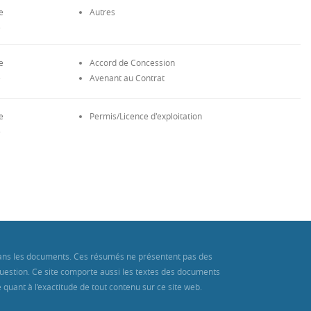
e
Autres
e
e
Accord de Concession
e
Avenant au Contrat
e
Permis/Licence d'exploitation
e
s dans les documents. Ces résumés ne présentent pas des
 question. Ce site comporte aussi les textes des documents
 quant à l’exactitude de tout contenu sur ce site web.