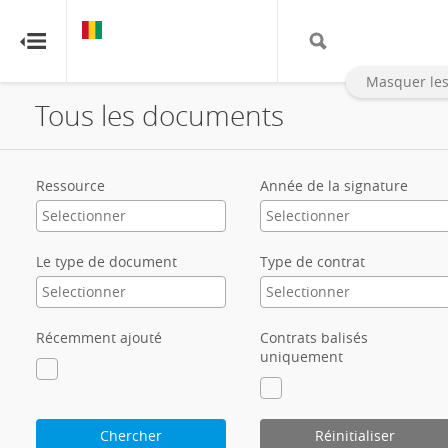
GUINÉE
GUINÉE
RESOURCE CONTRACTS
RESOURCE CONTRACTS
Masquer les
Tous les documents
Accueil
À propos
Ressource
Année de la signature
FAQ
Le type de document
Type de contrat
Guides
Glossaire
Récemment ajouté
Contrats balisés
uniquement
Contact
Chercher
Réinitialiser