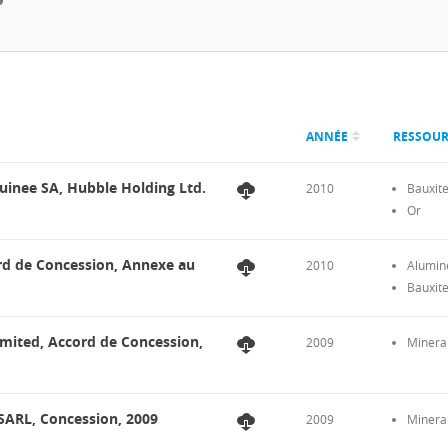
ANNÉE
RESSOU
uinee SA, Hubble Holding Ltd.
2010
Bauxit
Or
rd de Concession, Annexe au
2010
Alumin
Bauxit
mited, Accord de Concession,
2009
Minerai
SARL, Concession, 2009
2009
Minerai