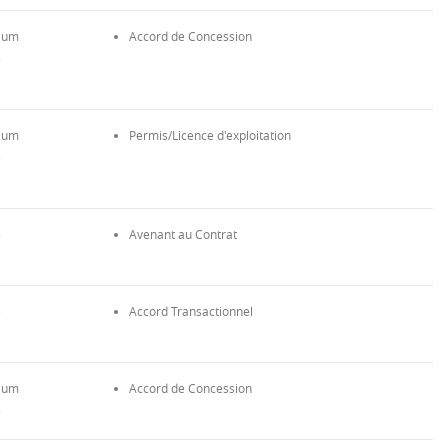
ium
Accord de Concession
e
ium
Permis/Licence d'exploitation
e
e
Avenant au Contrat
e
Accord Transactionnel
ium
Accord de Concession
e