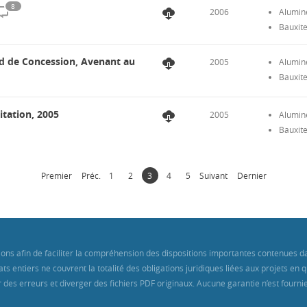
8
2006
Alumin
Bauxit
d de Concession, Avenant au
2005
Alumin
Bauxit
itation, 2005
2005
Alumin
Bauxit
Premier
Préc.
1
2
3
4
5
Suivant
Dernier
itions afin de faciliter la compréhension des dispositions importantes contenue
ts entiers ne couvrent la totalité des obligations juridiques liées aux projets en
des erreurs et diverger des fichiers PDF originaux. Aucune garantie n’est fournie