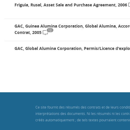
Friguia, Rusal, Asset Sale and Purchase Agreement, 2006
GAC, Guinea Alumina Corporation, Global Alumina, Accor
12
Contrat, 2005
GAC, Global Alumina Corporation, Permis/Licence d'explo
Ce site fournit des résumés des contrats et de leurs cond
interprétations des documents. Ni les résumés ni les contra
créés automatiquement ; de tels textes pourraient contenir 