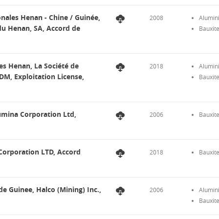
ales Henan - Chine / Guinée,
2008
Alumin
du Henan, SA, Accord de
Bauxit
s Henan, La Société de
2018
Alumin
M, Exploitation License,
Bauxit
umina Corporation Ltd,
2006
Bauxit
Corporation LTD, Accord
2018
Bauxit
e Guinee, Halco (Mining) Inc.,
2006
Alumin
Bauxit